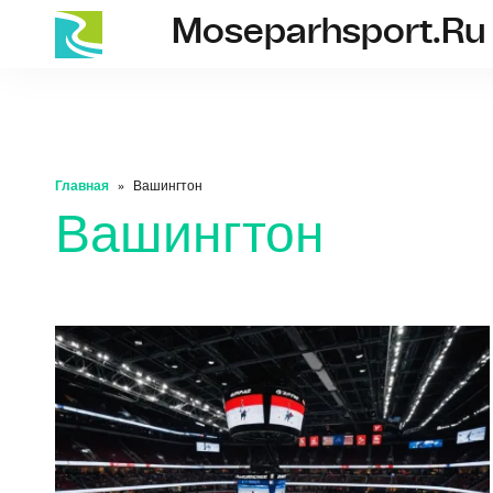
Moseparhsport.ru
moseparhsport
Главная
Вашингтон
Вашингтон