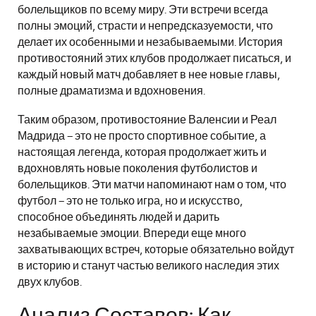
болельщиков по всему миру. Эти встречи всегда
полны эмоций, страсти и непредсказуемости, что
делает их особенными и незабываемыми. История
противостояний этих клубов продолжает писаться, и
каждый новый матч добавляет в нее новые главы,
полные драматизма и вдохновения.
Таким образом, противостояние Валенсии и Реал
Мадрида – это не просто спортивное событие, а
настоящая легенда, которая продолжает жить и
вдохновлять новые поколения футболистов и
болельщиков. Эти матчи напоминают нам о том, что
футбол – это не только игра, но и искусство,
способное объединять людей и дарить
незабываемые эмоции. Впереди еще много
захватывающих встреч, которые обязательно войдут
в историю и станут частью великого наследия этих
двух клубов.