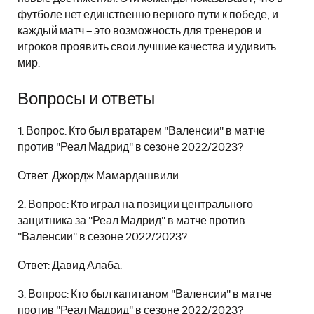
футболе нет единственно верного пути к победе, и
каждый матч – это возможность для тренеров и
игроков проявить свои лучшие качества и удивить
мир.
Вопросы и ответы
1. Вопрос: Кто был вратарем "Валенсии" в матче
против "Реал Мадрид" в сезоне 2022/2023?
Ответ: Джордж Мамардашвили.
2. Вопрос: Кто играл на позиции центрального
защитника за "Реал Мадрид" в матче против
"Валенсии" в сезоне 2022/2023?
Ответ: Давид Алаба.
3. Вопрос: Кто был капитаном "Валенсии" в матче
против "Реал Мадрид" в сезоне 2022/2023?