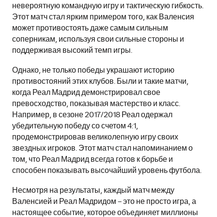
невероятную командную игру и тактическую гибкость.
Этот матч стал ярким примером того, как Валенсия
может противостоять даже самым сильным
соперникам, используя свои сильные стороны и
поддерживая высокий темп игры.
Однако, не только победы украшают историю
противостояний этих клубов. Были и такие матчи,
когда Реал Мадрид демонстрировал свое
превосходство, показывая мастерство и класс.
Например, в сезоне 2017/2018 Реал одержал
убедительную победу со счетом 4:1,
продемонстрировав великолепную игру своих
звездных игроков. Этот матч стал напоминанием о
том, что Реал Мадрид всегда готов к борьбе и
способен показывать высочайший уровень футбола.
Несмотря на результаты, каждый матч между
Валенсией и Реал Мадридом – это не просто игра, а
настоящее событие, которое объединяет миллионы