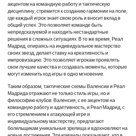
акцентом на командную работу и тактическую
дисциплину, стремится к созданию гармонии на поле,
где каждый игрок знает свою роль и вносит вклад в
общий успех. Это позволяет команде быть
непредсказуемой и находить нестандартные
решения в сложных ситуациях. В то же время, Реал
Мадрид, опираясь на индивидуальное мастерство
своих звезд, делает ставку на креативность и
импровизацию. Это позволяет игрокам проявлять
свои лучшие качества и создавать моменты, которые
могут изменить ход игры в одно мгновение.
Таким образом, тактические схемы Валенсии и Реал
Мадрида отражают не только стиль игры, но и
философию клубов. Валенсия, с ее акцентом на
командную работу и адаптивность, и Реал Мадрид, с
его стремлением к атакующей игре и
индивидуальному мастерству, предлагают
болельщикам уникальные зрелища и вдохновляют на
новые достижения. Эти команды показывают, что в