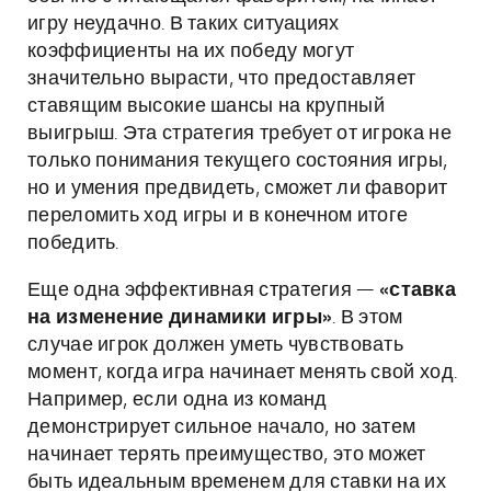
игру неудачно. В таких ситуациях
коэффициенты на их победу могут
значительно вырасти, что предоставляет
ставящим высокие шансы на крупный
выигрыш. Эта стратегия требует от игрока не
только понимания текущего состояния игры,
но и умения предвидеть, сможет ли фаворит
переломить ход игры и в конечном итоге
победить.
Еще одна эффективная стратегия —
«ставка
на изменение динамики игры»
. В этом
случае игрок должен уметь чувствовать
момент, когда игра начинает менять свой ход.
Например, если одна из команд
демонстрирует сильное начало, но затем
начинает терять преимущество, это может
быть идеальным временем для ставки на их