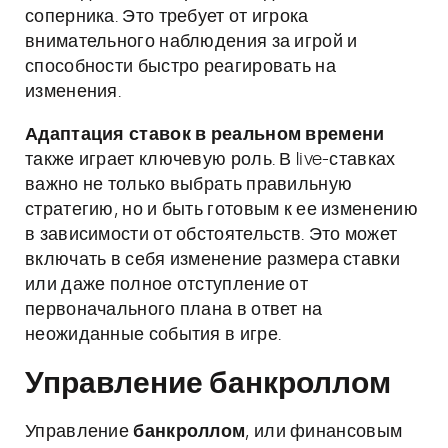
соперника. Это требует от игрока
внимательного наблюдения за игрой и
способности быстро реагировать на
изменения.
Адаптация ставок в реальном времени
также играет ключевую роль. В live-ставках
важно не только выбрать правильную
стратегию, но и быть готовым к ее изменению
в зависимости от обстоятельств. Это может
включать в себя изменение размера ставки
или даже полное отступление от
первоначального плана в ответ на
неожиданные события в игре.
Управление банкроллом
Управление
банкроллом
, или финансовым