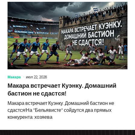
Макара
июл 22, 2026
Макара встречает Куэнку. Домашний
бастион не сдастся!
Макара встречает Куэнку. Домашний бастион не
сдастся!На "Бельявисте" сойдутся два прямых
конкурента: хозяева