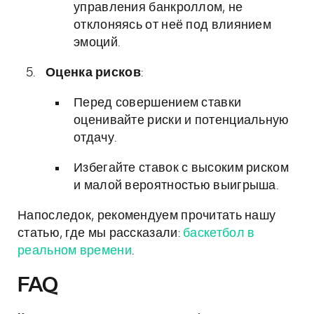
управления банкроллом, не
отклоняясь от неё под влиянием
эмоций.
Оценка рисков
:
Перед совершением ставки
оценивайте риски и потенциальную
отдачу.
Избегайте ставок с высоким риском
и малой вероятностью выигрыша.
Напоследок, рекомендуем прочитать нашу
статью, где мы рассказали:
баскетбол в
реальном времени
.
FAQ