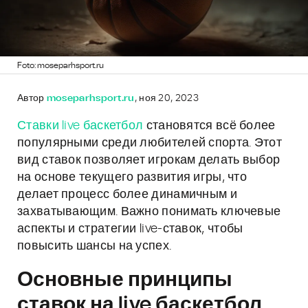
Foto: moseparhsport.ru
Автор
moseparhsport.ru
, ноя 20, 2023
Ставки live баскетбол
становятся всё более
популярными среди любителей спорта. Этот
вид ставок позволяет игрокам делать выбор
на основе текущего развития игры, что
делает процесс более динамичным и
захватывающим. Важно понимать ключевые
аспекты и стратегии live-ставок, чтобы
повысить шансы на успех.
Основные принципы
ставок на live баскетбол