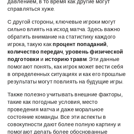
давлением, в то время как другие могут
справляться хуже.
С другой стороны, ключевые игроки могут
сильно влиять на исход матча. Здесь важно
обратить внимание на статистику каждого
игрока, такую как
процент попаданий
,
количество передач
,
уровень физической
подготовки
и
историю травм
. Эти данные
помогают понять, как игрок может вести себя
в определенных ситуациях и как его прошлые
результаты могут повлиять на будущие игры.
Также полезно учитывать внешние факторы,
такие как погодные условия, место
проведения матча и даже моральное
состояние команды. Все эти аспекты в
совокупности дают более полную картину и
помогают делать более обоснованные