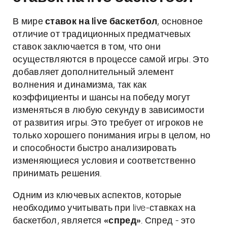
В мире
ставок на live баскетбол
, основное
отличие от традиционных предматчевых
ставок заключается в том, что они
осуществляются в процессе самой игры. Это
добавляет дополнительный элемент
волнения и динамизма, так как
коэффициенты и шансы на победу могут
изменяться в любую секунду в зависимости
от развития игры. Это требует от игроков не
только хорошего понимания игры в целом, но
и способности быстро анализировать
изменяющиеся условия и соответственно
принимать решения.
Одним из ключевых аспектов, которые
необходимо учитывать при live-ставках на
баскетбол, является
«спред»
. Спред - это