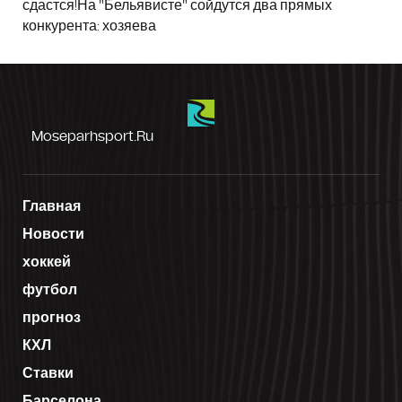
сдастся!На "Бельявисте" сойдутся два прямых
конкурента: хозяева
Moseparhsport.ru
Главная
Новости
хоккей
футбол
прогноз
КХЛ
Ставки
Барселона