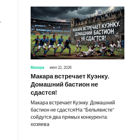
т
Макара
июл 22, 2026
Макара встречает Куэнку.
Домашний бастион не
сдастся!
Макара встречает Куэнку. Домашний
бастион не сдастся!На "Бельявисте"
сойдутся два прямых конкурента:
хозяева