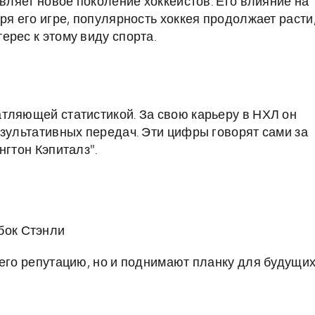
овляет новое поколение хоккеистов. Его влияние на
ря его игре, популярность хоккея продолжает расти
рес к этому виду спорта.
тляющей статистикой. За свою карьеру в НХЛ он
езультативных передач. Эти цифры говорят сами за
нгтон Кэпиталз".
бок Стэнли
 его репутацию, но и поднимают планку для будущи