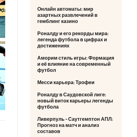
Онлайн автоматы: мир
азартных развлечений в
гемблинг казино
Роналду и его рекорды мира:
легенда футбола в цифрах и
достижениях
Аморим стиль игры: Формация
и её влияние на современный
футбол
Месси карьера: Трофеи
Роналду в Саудовской лиге:
новый виток карьеры легенды
футбола
Ливерпуль - Саутгемптон АПЛ:
Прогноз на матч и анализ
составов