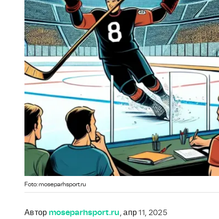
Foto: moseparhsport.ru
Автор
moseparhsport.ru
, апр 11, 2025