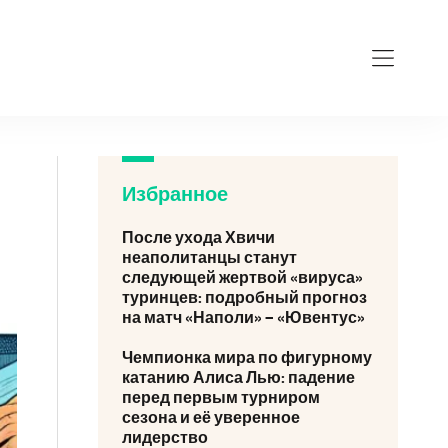
Избранное
После ухода Хвичи
неаполитанцы станут
следующей жертвой «вируса»
туринцев: подробный прогноз
на матч «Наполи» – «Ювентус»
Чемпионка мира по фигурному
катанию Алиса Лью: падение
перед первым турниром
сезона и её уверенное
лидерство