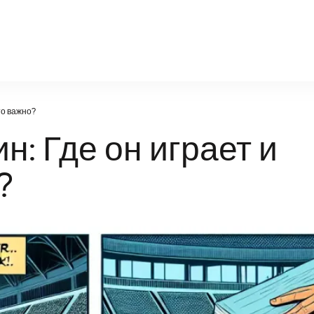
moseparhsport.ru
то важно?
: Где он играет и
?