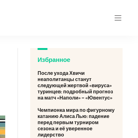
Избранное
После ухода Хвичи
неаполитанцы станут
следующей жертвой «вируса»
туринцев: подробный прогноз
на матч «Наполи» – «Ювентус»
Чемпионка мира по фигурному
катанию Алиса Лью: падение
перед первым турниром
сезона и её уверенное
лидерство