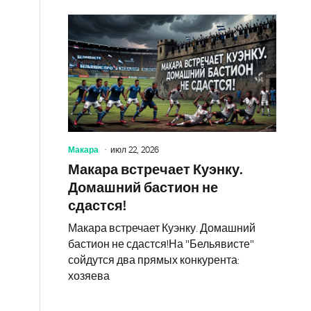
Макара
июл 22, 2026
Макара встречает Куэнку.
Домашний бастион не
сдастся!
Макара встречает Куэнку. Домашний
бастион не сдастся!На "Бельявисте"
сойдутся два прямых конкурента:
хозяева