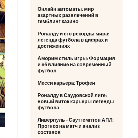
Онлайн автоматы: мир
азартных развлечений в
гемблинг казино
Роналду и его рекорды мира:
легенда футбола в цифрах и
достижениях
Аморим стиль игры: Формация
и её влияние на современный
футбол
Месси карьера: Трофеи
Роналду в Саудовской лиге:
новый виток карьеры легенды
футбола
Ливерпуль - Саутгемптон АПЛ:
Прогноз на матч и анализ
составов