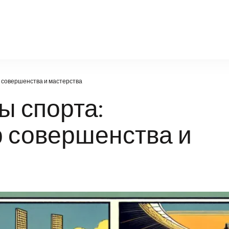
moseparhsport.ru
 совершенства и мастерства
ы спорта:
р совершенства и