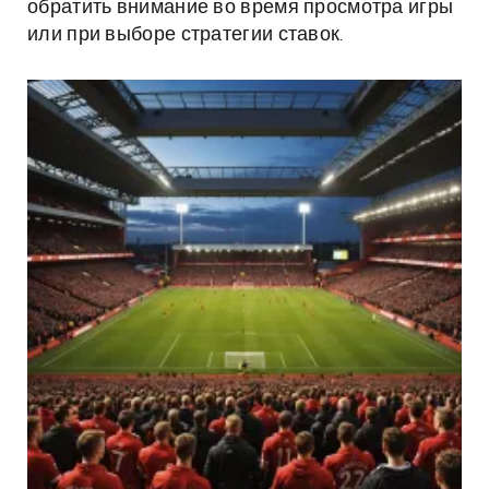
обратить внимание во время просмотра игры
или при выборе стратегии ставок.