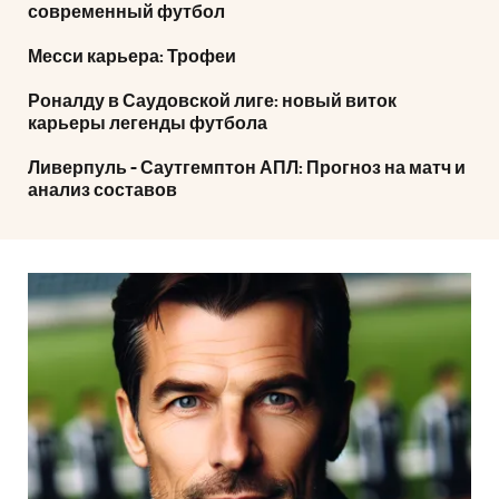
современный футбол
Месси карьера: Трофеи
Роналду в Саудовской лиге: новый виток
карьеры легенды футбола
Ливерпуль - Саутгемптон АПЛ: Прогноз на матч и
анализ составов