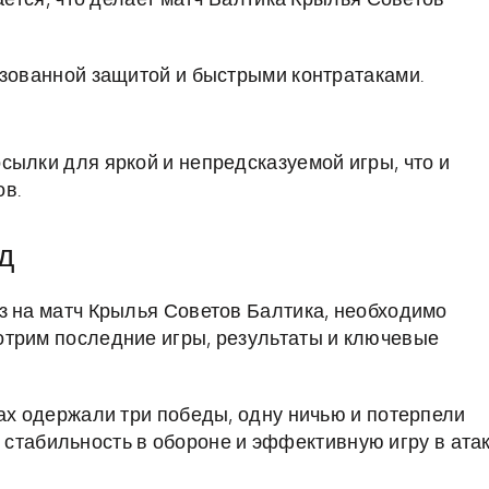
чается, что делает матч Балтика Крылья Советов
зованной защитой и быстрыми контратаками.
сылки для яркой и непредсказуемой игры, что и
ов.
д
з на матч Крылья Советов Балтика, необходимо
отрим последние игры, результаты и ключевые
ах одержали три победы, одну ничью и потерпели
стабильность в обороне и эффективную игру в атак