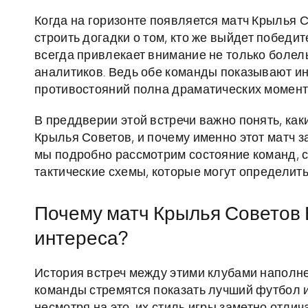
Когда на горизонте появляется матч Крылья 
строить догадки о том, кто же выйдет победи
всегда привлекает внимание не только болель
аналитиков. Ведь обе команды показывают ин
противостояний полна драматических момент
В преддверии этой встречи важно понять, как
Крылья Советов, и почему именно этот матч з
мы подробно рассмотрим состояние команд, с
тактические схемы, которые могут определить
Почему матч Крылья Советов 
интереса?
История встреч между этими клубами наполне
команды стремятся показать лучший футбол и