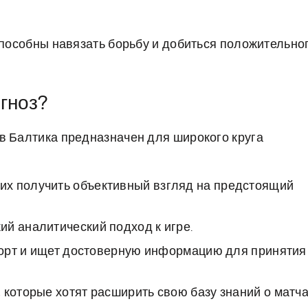
способны навязать борьбу и добиться положительно
огноз?
в Балтика предназначен для широкого круга
их получить объективный взгляд на предстоящий
й аналитический подход к игре.
спорт и ищет достоверную информацию для принятия
 которые хотят расширить свою базу знаний о матч