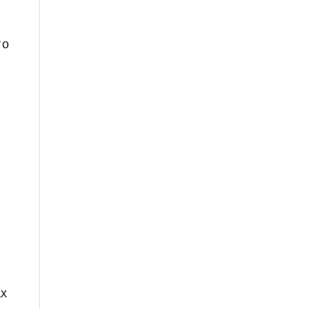
го
ах