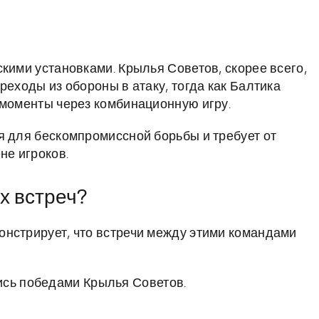
кими установками. Крылья Советов, скорее всего,
реходы из обороны в атаку, тогда как Балтика
 моменты через комбинационную игру.
я для бескомпромиссной борьбы и требует от
не игроков.
х встреч?
нстрирует, что встречи между этими командами
ись победами Крылья Советов.