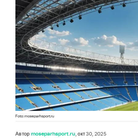
Foto: moseparhsport.ru
Автор
moseparhsport.ru
, окт 30, 2025