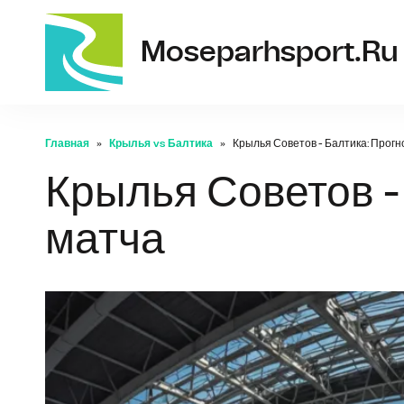
Moseparhsport.ru
Главная
Крылья vs Балтика
Крылья Советов - Балтика: Прогн
Крылья Советов -
матча