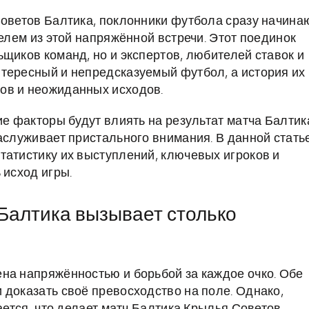
Советов Балтика, поклонники футбола сразу начина
телем из этой напряжённой встречи. Этот поединок
щиков команд, но и экспертов, любителей ставок и
тересный и непредсказуемый футбол, а история их
ов и неожиданных исходов.
ие факторы будут влиять на результат матча Балтик
аслуживает пристального внимания. В данной стать
татистику их выступлений, ключевых игроков и
 исход игры.
Балтика вызывает столько
на напряжённостью и борьбой за каждое очко. Обе
 доказать своё превосходство на поле. Однако,