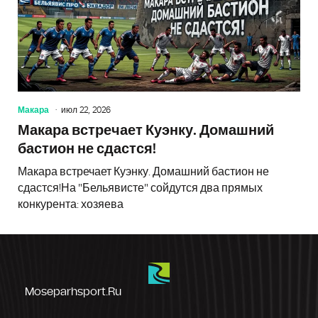
Макара
июл 22, 2026
Макара встречает Куэнку. Домашний
бастион не сдастся!
Макара встречает Куэнку. Домашний бастион не
сдастся!На "Бельявисте" сойдутся два прямых
конкурента: хозяева
Moseparhsport.ru