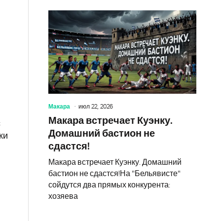
Макара
июл 22, 2026
Макара встречает Куэнку.
с
Домашний бастион не
ки
сдастся!
Макара встречает Куэнку. Домашний
бастион не сдастся!На "Бельявисте"
сойдутся два прямых конкурента:
хозяева