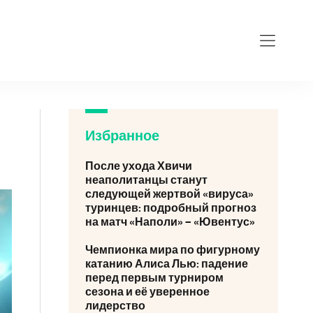
Избранное
После ухода Хвичи
неаполитанцы станут
следующей жертвой «вируса»
туринцев: подробный прогноз
на матч «Наполи» – «Ювентус»
Чемпионка мира по фигурному
катанию Алиса Лью: падение
перед первым турниром
сезона и её уверенное
лидерство