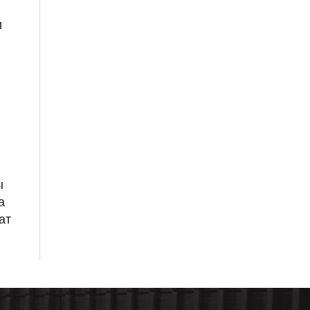
и
ы
а
ат