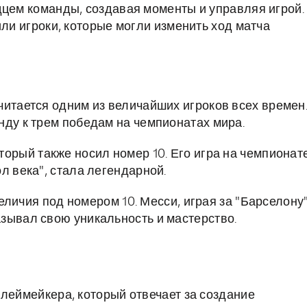
дцем команды, создавая моменты и управляя игрой.
или игроки, которые могли изменить ход матча
читается одним из величайших игроков всех времен
нду к трем победам на чемпионатах мира.
торый также носил номер 10. Его игра на чемпионат
л века", стала легендарной.
ичия под номером 10. Месси, играя за "Барселону
зывал свою уникальность и мастерство.
плеймейкера, который отвечает за создание